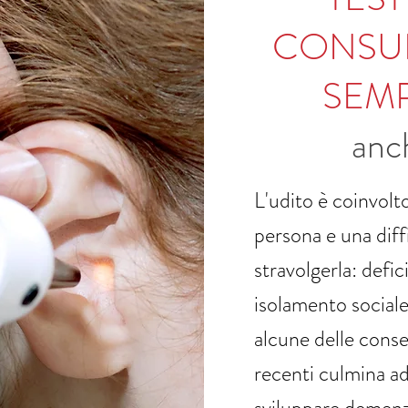
CONSUL
SEMP
anc
L'udito è coinvolto
persona e una diffi
stravolgerla: defici
isolamento sociale
alcune delle conse
recenti culmina ad