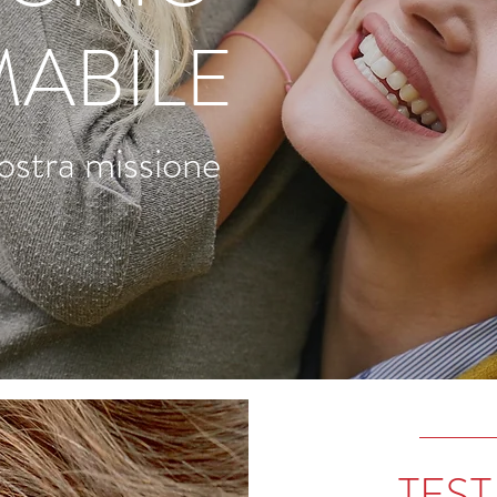
MABILE
nostra missione
TEST