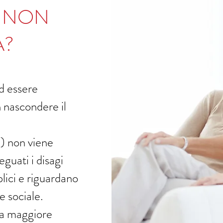
A NON
A?
ad essere
nascondere il
a) non viene
guati i disagi
ici e riguardano
e sociale.
una maggiore