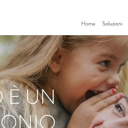
Home
Soluzioni
O È UN
MONIO